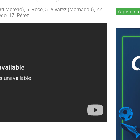
ard Moreno), 6. Roco, 5. Álvarez (Mamadou), 22.
Argentina
do, 17. Pérez.