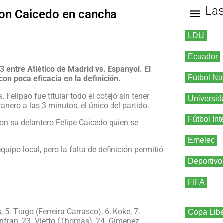
La
con Caicedo en cancha
LDU
Ecuador
3 entre Atlético de Madrid vs. Espanyol. El
Fútbol Na
con poca eficacia en la definición.
 Felipao fue titular todo el cotejo sin tener
Universid
nero a las 3 minutos, el único del partido.
Fútbol Int
on su delantero Felipe Caicedo quien se
Emelec
uipo local, pero la falta de definición permitió
Deportivo
FIFA
 5. Tiago (Ferreira Carrasco), 6. Koke, 7.
Copa Libe
uanfran, 23. Vietto (Thomas), 24. Gímenez.