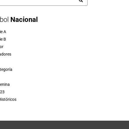
bol
Nacional
ie A
ie B
or
adores
tegoría
menina
 23
istóricos