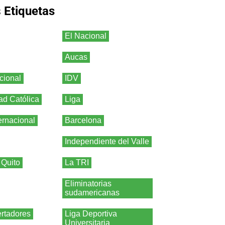
s
Etiquetas
El Nacional
Aucas
cional
IDV
ad Católica
Liga
ernacional
Barcelona
Independiente del Valle
 Quito
La TRI
Eliminatorias
sudamericanas
rtadores
Liga Deportiva
Universitaria