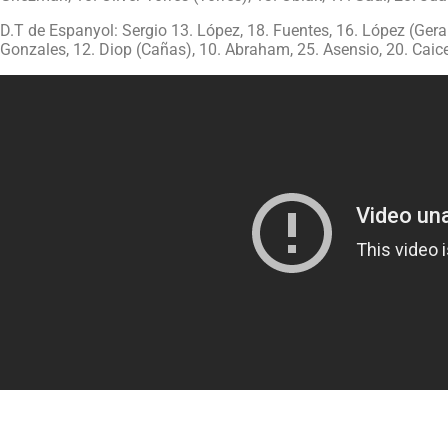
D.T de Espanyol: Sergio 13. López, 18. Fuentes, 16. López (Ger
Gonzales, 12. Diop (Cañas), 10. Abraham, 25. Asensio, 20. Caice