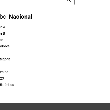
bol
Nacional
ie A
ie B
or
adores
tegoría
menina
 23
istóricos