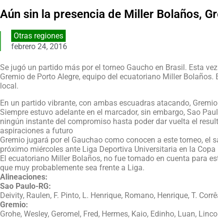
Aún sin la presencia de Miller Bolaños, G
Otras regiones
febrero 24, 2016
Se jugó un partido más por el torneo Gaucho en Brasil. Esta ve
Gremio de Porto Alegre, equipo del ecuatoriano Miller Bolaños. 
local.
En un partido vibrante, con ambas escuadras atacando, Gremio 
Siempre estuvo adelante en el marcador, sin embargo, Sao Pau
ningún instante del compromiso hasta poder dar vuelta el resul
aspiraciones a futuro
Gremio jugará por el Gauchao como conocen a este torneo, el sá
próximo miércoles ante Liga Deportiva Universitaria en la Copa 
El ecuatoriano Miller Bolaños, no fue tomado en cuenta para es
que muy probablemente sea frente a Liga.
Alineaciones:
Sao Paulo-RG:
Deivity, Raulen, F. Pinto, L. Henrique, Romano, Henrique, T. Corrê
Gremio:
Grohe, Wesley, Geromel, Fred, Hermes, Kaio, Edinho, Luan, Linco