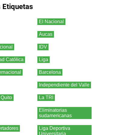
s
Etiquetas
El Nacional
Aucas
cional
IDV
ad Católica
Liga
ernacional
Barcelona
Independiente del Valle
 Quito
La TRI
Eliminatorias
sudamericanas
rtadores
Liga Deportiva
Universitaria