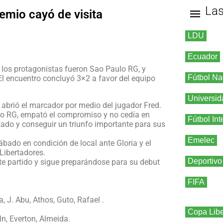
La
remio cayó de visita
LDU
Ecuador
z los protagonistas fueron Sao Paulo RG, y
Fútbol Na
El encuentro concluyó 3×2 a favor del equipo
Universid
abrió el marcador por medio del jugador Fred.
lo RG, empató el compromiso y no cedía en
Fútbol Int
tado y conseguir un triunfo importante para sus
Emelec
bado en condición de local ante Gloria y el
Libertadores.
Deportivo
te partido y sigue preparándose para su debut
FIFA
a, J. Abu, Athos, Guto, Rafael .
Copa Libe
ln, Everton, Almeida.