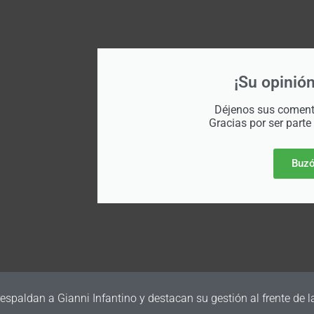
¡Su opinión
Déjenos sus comenta
Gracias por ser parte
Buzó
irma su primer amistoso para la Fecha FIFA de septiembre