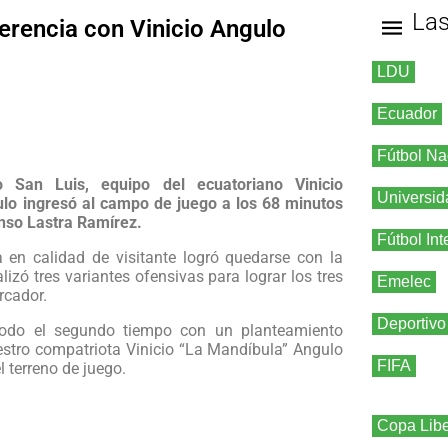
La
ferencia con Vinicio Angulo
LDU
Ecuador
Fútbol Na
 San Luis, equipo del ecuatoriano Vinicio
Universid
ulo ingresó al campo de juego a los 68 minutos
onso Lastra Ramírez.
Fútbol Int
en calidad de visitante logró quedarse con la
alizó tres variantes ofensivas para lograr los tres
Emelec
rcador.
Deportivo
 todo el segundo tiempo con un planteamiento
estro compatriota Vinicio “La Mandíbula” Angulo
FIFA
 terreno de juego.
Copa Libe