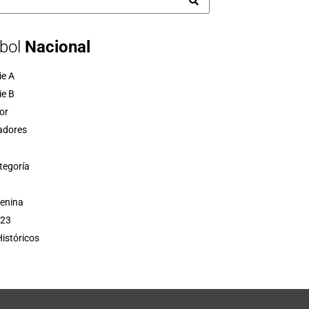
bol
Nacional
ie A
ie B
or
adores
tegoría
menina
 23
istóricos