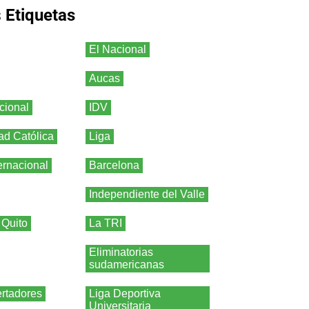
s
Etiquetas
El Nacional
Aucas
cional
IDV
ad Católica
Liga
ernacional
Barcelona
Independiente del Valle
 Quito
La TRI
Eliminatorias
sudamericanas
rtadores
Liga Deportiva
Universitaria