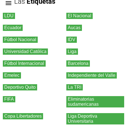
Las
Etiquetas
LDU
El Nacional
Ecuador
Aucas
Fútbol Nacional
IDV
Universidad Católica
Liga
Fútbol Internacional
Barcelona
Emelec
Independiente del Valle
Deportivo Quito
La TRI
FIFA
Eliminatorias
sudamericanas
Copa Libertadores
Liga Deportiva
Universitaria