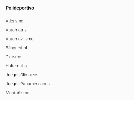
Polideportivo
Atletismo
Automotriz
Automovilismo
Básquetbol
Ciclismo
Halterofillia
Juegos Olímpicos
Juegos Panamericanos
Montañismo
Motor
Mujeres de Élite
Tenis
+Disciplinas