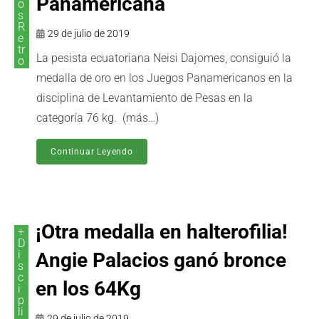
Panamericana
o
s
R
29 de julio de 2019
e
tr
La pesista ecuatoriana Neisi Dajomes, consiguió la
o
medalla de oro en los Juegos Panamericanos en la
disciplina de Levantamiento de Pesas en la
categoría 76 kg. (más…)
Continuar Leyendo
¡Otra medalla en halterofilia!
+
D
i
Angie Palacios ganó bronce
s
c
en los 64Kg
i
p
li
29 de julio de 2019