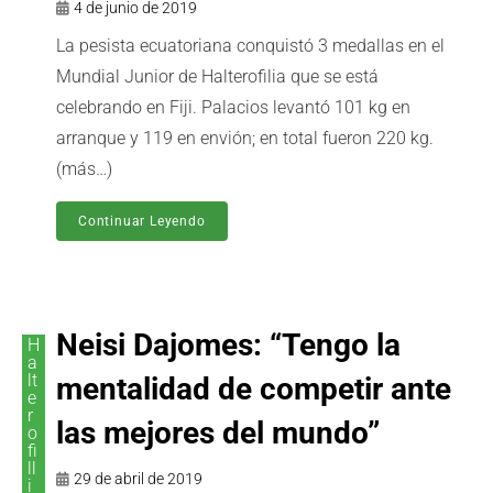
4 de junio de 2019
La pesista ecuatoriana conquistó 3 medallas en el
Mundial Junior de Halterofilia que se está
celebrando en Fiji. Palacios levantó 101 kg en
arranque y 119 en envión; en total fueron 220 kg.
(más…)
Continuar Leyendo
Neisi Dajomes: “Tengo la
H
a
lt
mentalidad de competir ante
e
r
las mejores del mundo”
o
fi
ll
29 de abril de 2019
i