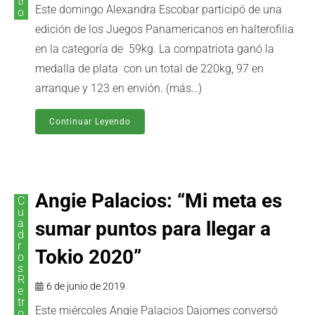
tr
Este domingo Alexandra Escobar participó de una
o
edición de los Juegos Panamericanos en halterofilia
en la categoría de 59kg. La compatriota ganó la
medalla de plata con un total de 220kg, 97 en
arranque y 123 en envión. (más…)
Continuar Leyendo
Angie Palacios: “Mi meta es
C
u
a
sumar puntos para llegar a
d
r
Tokio 2020”
o
s
R
6 de junio de 2019
e
tr
Este miércoles Angie Palacios Dajomes conversó
o