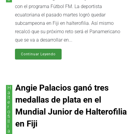
con el programa Fútbol FM. La deportista
ecuatoriana el pasado martes logró quedar
subcampeona en Fiji en halterofilia. Así mismo
recalcó que su próximo reto será el Panamericano
que se va a desarrollar en...
Continuar Leyendo
Angie Palacios ganó tres
H
a
lt
medallas de plata en el
e
r
Mundial Junior de Halterofilia
o
fi
ll
en Fiji
i
a