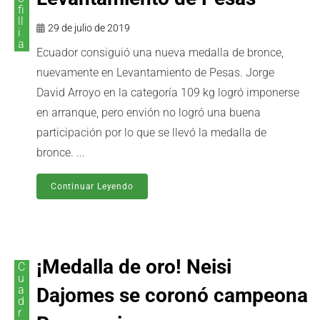
fi
ll
29 de julio de 2019
i
a
Ecuador consiguió una nueva medalla de bronce,
nuevamente en Levantamiento de Pesas. Jorge
David Arroyo en la categoría 109 kg logró imponerse
en arranque, pero envión no logró una buena
participación por lo que se llevó la medalla de
bronce. ...
Continuar Leyendo
¡Medalla de oro! Neisi
C
u
a
Dajomes se coronó campeona
d
r