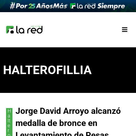
HALTEROFILLIA
Jorge David Arroyo alcanzó
H
a
lt
medalla de bronce en
e
r
Levantamiento de Pesas
o