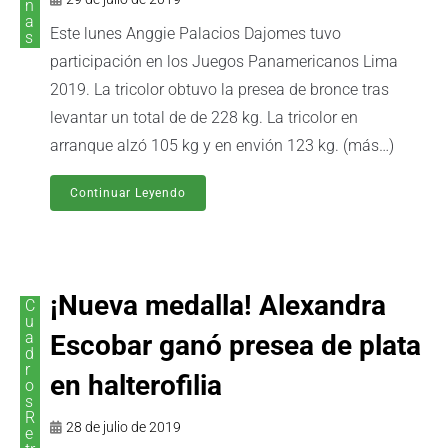
n
a
Este lunes Anggie Palacios Dajomes tuvo
s
participación en los Juegos Panamericanos Lima
2019. La tricolor obtuvo la presea de bronce tras
levantar un total de de 228 kg. La tricolor en
arranque alzó 105 kg y en envión 123 kg. (más…)
Continuar Leyendo
¡Nueva medalla! Alexandra
C
u
a
Escobar ganó presea de plata
d
r
en halterofilia
o
s
R
28 de julio de 2019
e