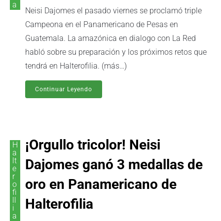
a
Neisi Dajomes el pasado viernes se proclamó triple
Campeona en el Panamericano de Pesas en
Guatemala. La amazónica en dialogo con La Red
habló sobre su preparación y los próximos retos que
tendrá en Halterofilia. (más…)
Continuar Leyendo
¡Orgullo tricolor! Neisi
H
a
lt
Dajomes ganó 3 medallas de
e
r
oro en Panamericano de
o
fi
ll
Halterofilia
i
a