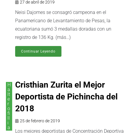
27 de abril de 2019
Neisi Dajomes se consagró campeona en el
Panamericano de Levantamiento de Pesas, la
ecuatoriana sumó 3 medallas doradas con un
registro de 136 Kg. (más…)
Continuar Leyendo
Cristhian Zurita el Mejor
H
a
lt
Deportista de Pichincha del
e
r
2018
o
fi
ll
25 de febrero de 2019
i
a
Los mejores deportistas de Concentración Deportiva