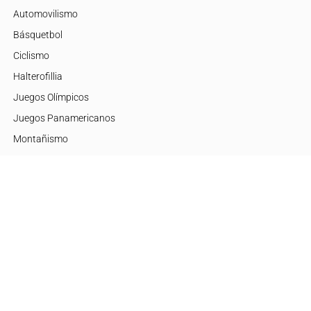
Automovilismo
Básquetbol
Ciclismo
Halterofillia
Juegos Olímpicos
Juegos Panamericanos
Montañismo
Motor
Mujeres de Élite
Tenis
+Disciplinas
Embajadores
Argentina
Brasil