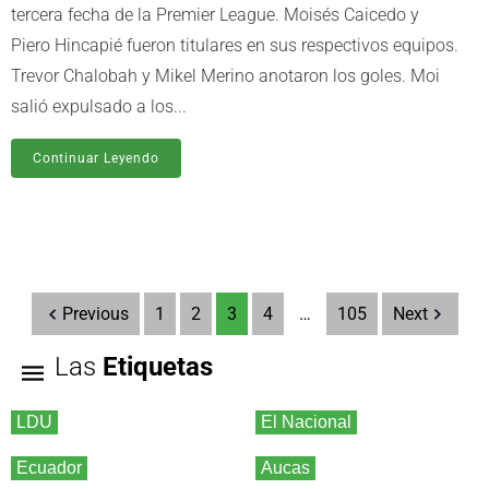
tercera fecha de la Premier League. Moisés Caicedo y
Piero Hincapié fueron titulares en sus respectivos equipos.
Trevor Chalobah y Mikel Merino anotaron los goles. Moi
salió expulsado a los...
Continuar Leyendo
Previous
1
2
3
4
…
105
Next
Las
Etiquetas
LDU
El Nacional
Ecuador
Aucas