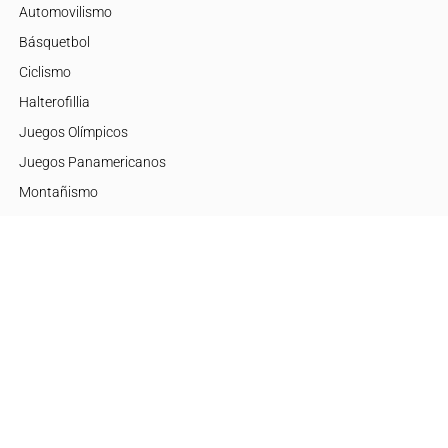
Automovilismo
Básquetbol
Ciclismo
Halterofillia
Juegos Olímpicos
Juegos Panamericanos
Montañismo
Motor
Mujeres de Élite
Tenis
+Disciplinas
Embajadores
Argentina
Brasil