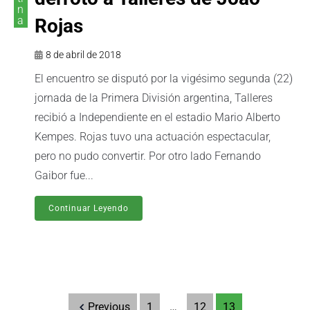
n
a
Rojas
8 de abril de 2018
El encuentro se disputó por la vigésimo segunda (22)
jornada de la Primera División argentina, Talleres
recibió a Independiente en el estadio Mario Alberto
Kempes. Rojas tuvo una actuación espectacular,
pero no pudo convertir. Por otro lado Fernando
Gaibor fue...
Continuar Leyendo
Previous
1
…
12
13