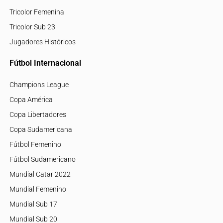
Tricolor Femenina
Tricolor Sub 23
Jugadores Históricos
Fútbol Internacional
Champions League
Copa América
Copa Libertadores
Copa Sudamericana
Fútbol Femenino
Fútbol Sudamericano
Mundial Catar 2022
Mundial Femenino
Mundial Sub 17
Mundial Sub 20