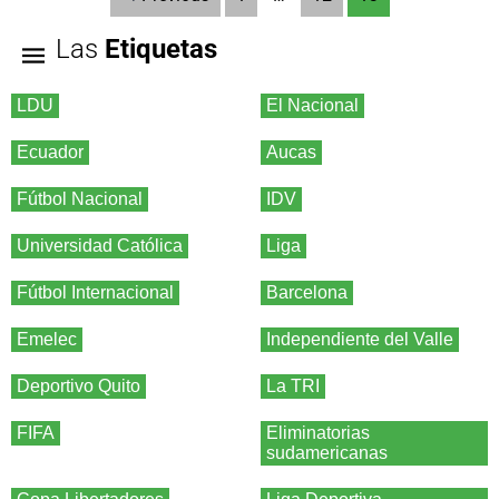
Las
Etiquetas
LDU
El Nacional
Ecuador
Aucas
Fútbol Nacional
IDV
Universidad Católica
Liga
Fútbol Internacional
Barcelona
Emelec
Independiente del Valle
Deportivo Quito
La TRI
FIFA
Eliminatorias
sudamericanas