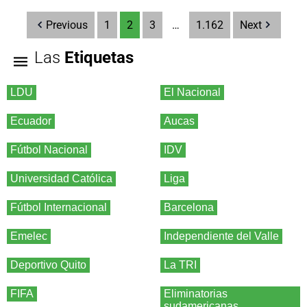
Previous
1
2
3
…
1.162
Next
Las
Etiquetas
LDU
El Nacional
Ecuador
Aucas
Fútbol Nacional
IDV
Universidad Católica
Liga
Fútbol Internacional
Barcelona
Emelec
Independiente del Valle
Deportivo Quito
La TRI
FIFA
Eliminatorias
sudamericanas