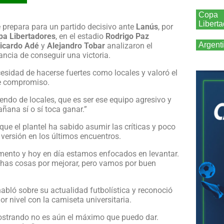
Copa
Libert
 prepara para un partido decisivo ante
Lanús
, por
pa Libertadores
, en el estadio
Rodrigo Paz
Argent
icardo Adé
y
Alejandro Tobar
analizaron el
ancia de conseguir una victoria.
cesidad de hacerse fuertes como locales y valoró el
te compromiso.
do de locales, que es ser ese equipo agresivo y
ñana sí o sí toca ganar.”
ue el plantel ha sabido asumir las críticas y poco
versión en los últimos encuentros.
mento y hoy en día estamos enfocados en levantar.
as cosas por mejorar, pero vamos por buen
abló sobre su actualidad futbolística y reconoció
r nivel con la camiseta universitaria.
mostrando no es aún el máximo que puedo dar.