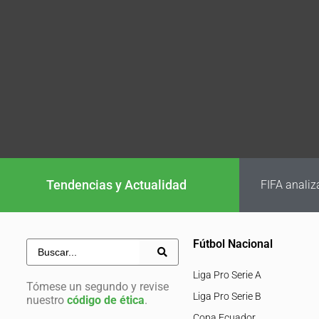
Tendencias y Actualidad
FIFA analiz
Fútbol Nacional
Liga Pro Serie A
Tómese un segundo y revise
Liga Pro Serie B
nuestro
código de ética
.
Copa Ecuador