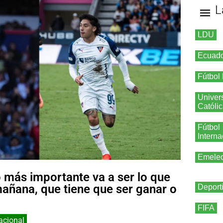
L
LDU
Ecuad
Fútbol
Univer
Católi
Fútbol
Interna
Emele
o más importante va a ser lo que
añana, que tiene que ser ganar o
Deport
FIFA
acional