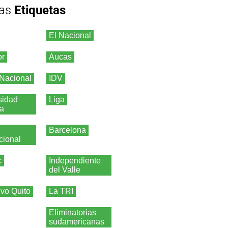
as
Etiquetas
El Nacional
or
Aucas
 Nacional
IDV
sidad
Liga
ca
Barcelona
cional
c
Independiente
del Valle
ivo Quito
La TRI
Eliminatorias
sudamericanas