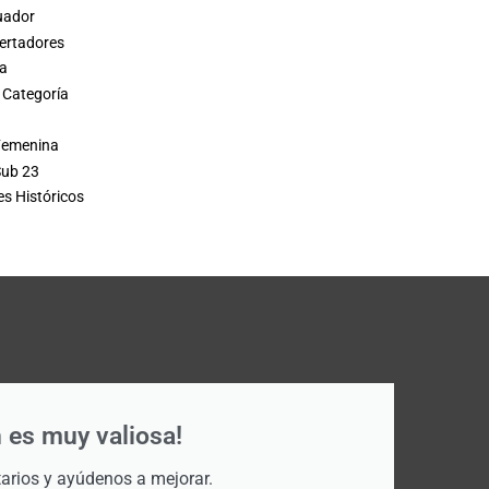
uador
ertadores
a
Categoría
 Femenina
Sub 23
s Históricos
 es muy valiosa!
rios y ayúdenos a mejorar.