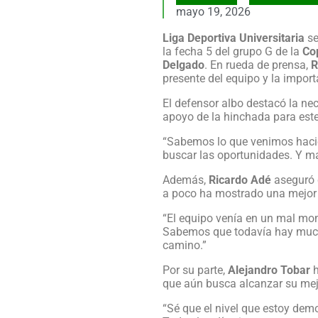
mayo 19, 2026
Liga Deportiva Universitaria
se
la fecha 5 del grupo G de la
Co
Delgado
. En rueda de prensa,
R
presente del equipo y la import
El defensor albo destacó la ne
apoyo de la hinchada para es
“Sabemos lo que venimos hacien
buscar las oportunidades. Y ma
Además,
Ricardo Adé
aseguró q
a poco ha mostrado una mejor 
“El equipo venía en un mal mo
Sabemos que todavía hay much
camino.”
Por su parte,
Alejandro Tobar
h
que aún busca alcanzar su mejo
“Sé que el nivel que estoy de