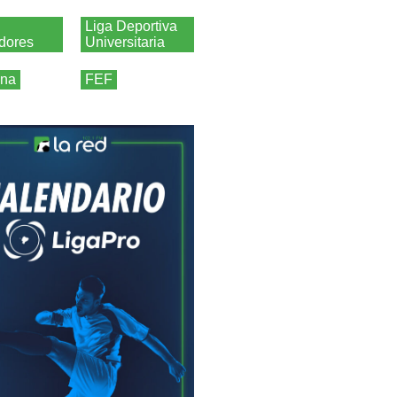
Liga Deportiva
adores
Universitaria
ina
FEF